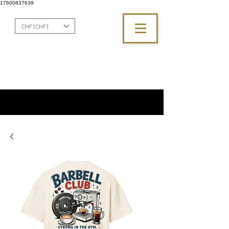
17600837639
CHF (CHF)