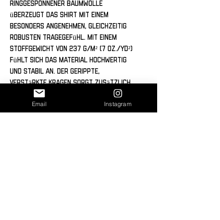
ringgesponnener Baumwolle 
überzeugt das Shirt mit einem 
besonders angenehmen, gleichzeitig 
robusten Tragegefühl. Mit einem 
Stoffgewicht von 237 g/m² (7 oz./yd²) 
fühlt sich das Material hochwertig 
und stabil an. Der gerippte, 
verstärkte Kragen sorgt zusätzlich 
dafür, dass das Shirt seine Form 
Email
Instagram
behält und auch nach vielen Wäschen 
sauber sitzt.
Ein vielseitiges Essential für Alltag, 
Training oder urbane Styles – 
langlebig, komfortabel und gemacht 
für einen starken Look.
Dank DTG (Direct-to-Garment) Print 
wird das Design nahtlos ins Textil 
integriert, was für ein großartiges 