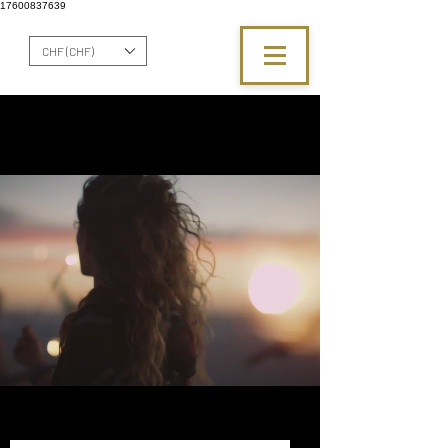
17600837639
CHF (CHF)