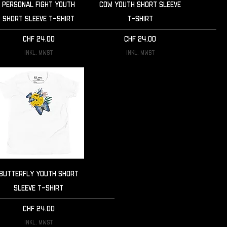
Schnellansicht
Schnellansicht
Personal Fight Youth
Cow Youth Short Sleeve
Short Sleeve T-Shirt
T-Shirt
Preis
Preis
CHF 24.00
CHF 24.00
inkl. MwSt
inkl. MwSt
Schnellansicht
Butterfly Youth Short
Sleeve T-Shirt
Preis
CHF 24.00
inkl. MwSt