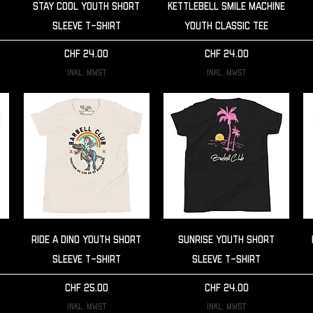
Schnellansicht
Schnellansicht
Stay cool Youth Short
Kettlebell Smile Machine
Sleeve T-Shirt
Youth classic tee
Preis
Preis
CHF 24.00
CHF 24.00
inkl. MwSt
inkl. MwSt
Schnellansicht
Schnellansicht
t
Ride a dino Youth Short
Sunrise Youth Short
Sleeve T-Shirt
Sleeve T-Shirt
Preis
Preis
CHF 25.00
CHF 24.00
inkl. MwSt
inkl. MwSt