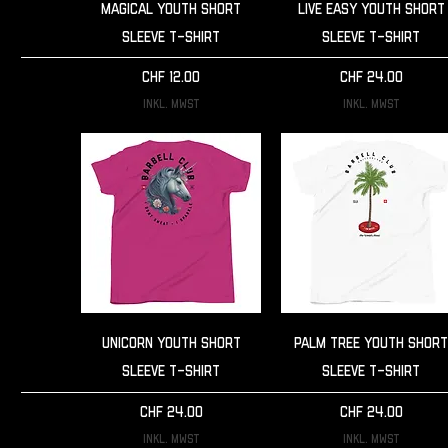
Schnellansicht
Schnellansicht
Magical Youth Short
Live easy Youth Short
Sleeve T-Shirt
Sleeve T-Shirt
Preis
Preis
CHF 12.00
CHF 24.00
inkl. MwSt
inkl. MwSt
Schnellansicht
Schnellansicht
Unicorn Youth Short
Palm Tree Youth Shor
Sleeve T-Shirt
Sleeve T-Shirt
Preis
Preis
CHF 24.00
CHF 24.00
inkl. MwSt
inkl. MwSt