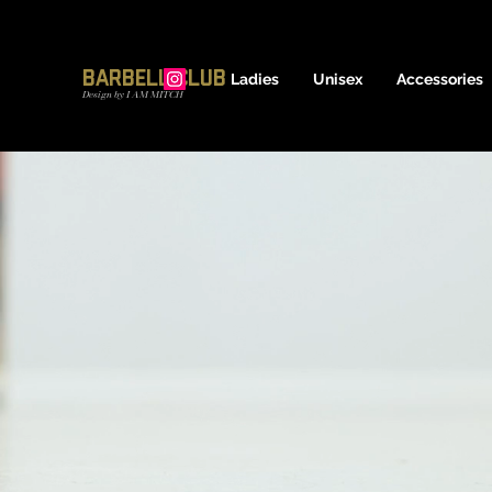
17600837639
Barbell Club
Ladies
Unisex
Accessories
Design by I AM MITCH