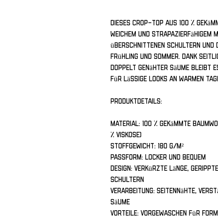
Dieses Crop-Top aus 100 % gekäm
weichem und strapazierfähigem Mat
überschnittenen Schultern und d
Frühling und Sommer. Dank seitli
doppelt genähter Säume bleibt e
für lässige Looks an warmen Tag
Produktdetails:
Material: 100 % gekämmte Baumwol
% Viskose)
Stoffgewicht: 180 g/m²
Passform: Locker und bequem
Design: Verkürzte Länge, gerippt
Schultern
Verarbeitung: Seitennähte, verst
Säume
Vorteile: Vorgewaschen für Form