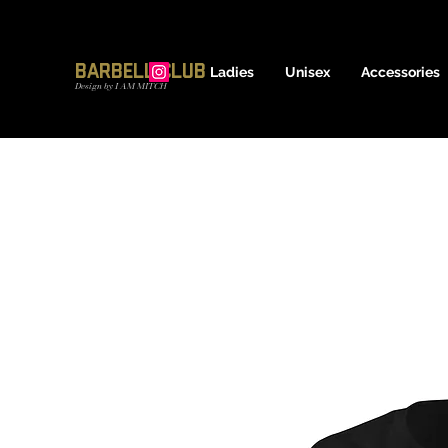
17600837639
Barbell Club
Ladies
Unisex
Accessories
Design by I AM MITCH