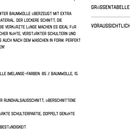
Grössentabelle
mter Baumwolle überzeugt mit extra 
Die Messungen werde
erial. Der lockere Schnitt, die 
Voraussichtlich
Verfügung gestellt
ie verkürzte Länge machen es ideal für 
um bis zu 5 cm (2") v
cher Nähte, verstärkter Schultern und 
Lieferzeit: ca. 6–14
s auch nach dem Waschen in Form. Perfekt 
Bitte beachte, dass 
en!
Größenetikett
Schätzung handelt. 
je nach Bestellauf
XS
Versanddienstleiste
S
le (Melange-Farben: 85 % Baumwolle, 15 
M
L
er Rundhalsausschnitt, überschnittene 
XL
ärkte Schulterpartie, doppelt genähte 
A Länge
beständigkeit