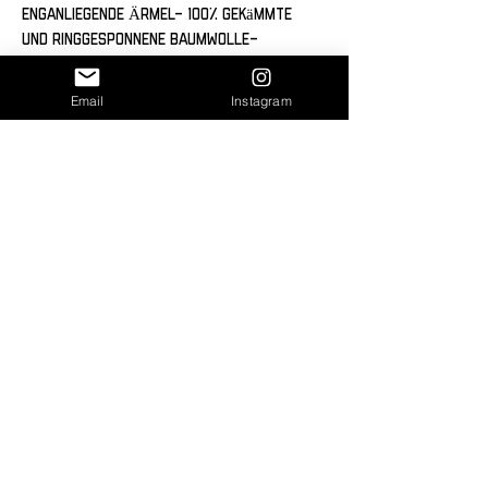
enganliegende Ärmel- 100% gekämmte 
und ringgesponnene Baumwolle- 
Nacken- und Schulterband für 
Strapazierfähigkeit- 142,4 g/m² (4,2 
Email
Instagram
oz/yard²)
Voraussichtliche Lieferzeit
Lieferzeit: ca. 6–14 Werktage
Bitte beachte, dass es sich um eine
unverbindliche Schätzung handelt. Die
tatsächliche Lieferzeit kann je nach
Bestellaufkommen und
Versanddienstleister variieren.