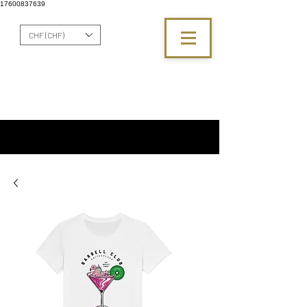
17600837639
CHF (CHF)