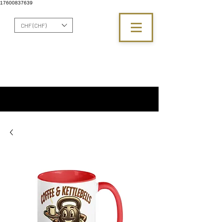
17600837639
CHF (CHF)