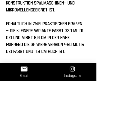
Konstruktion spülmaschinen- und 
mikrowellengeeignet ist.
Erhältlich in zwei praktischen Größen 
– die kleinere Variante fasst 330 ml (11 
oz) und misst 9,6 cm in der Höhe, 
während die größere Version 450 ml (15 
oz) fasst und 11,9 cm hoch ist.
Mit diesen farbenfrohen Tassen wird 
jeder Schluck zum Genuss und dein 
Email
Instagram
Geschirrschrank zum Blickfang!
Dieses Produkt wird speziell für dich 
angefertigt, sobald du eine 
Bestellung aufgibst. Daher benötigen 
wir etwas mehr Zeit für die Lieferung. 
Die Herstellung auf Bestellung statt 
in großen Mengen trägt dazu bei, 
Überproduktion zu reduzieren. Vielen 