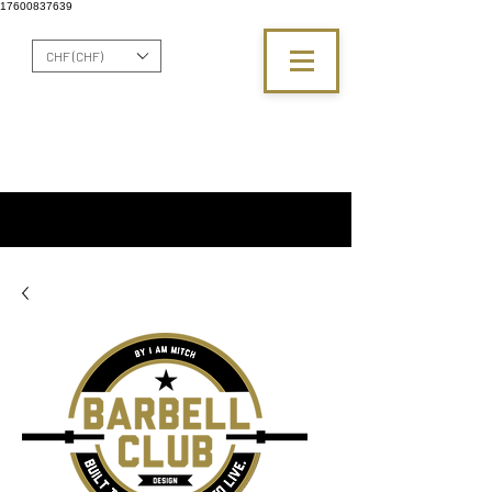
17600837639
CHF (CHF)