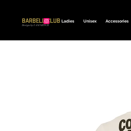
17600837639
Barbell Club
Ladies
Unisex
Accessories
Design by I AM MITCH