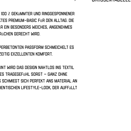
 100 % gekämmter und ringgesponnener 
es Premium-Basic für den Alltag. Die 
Grösse
 ein besonders weiches, angenehmes 
rüchen gerecht wird.
XS
S
rperbetonten Passform schmeichelt es 
zeitig exzellenten Komfort. 
M
nt wird das Design nahtlos ins Textil 
L
ges Tragegefühl sorgt – ganz ohne 
 schmiegt sich perfekt ans Material an 
XL
hentischen Lifestyle-Look, der auffällt 
2XL
3XL