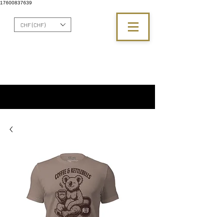
17600837639
CHF (CHF)