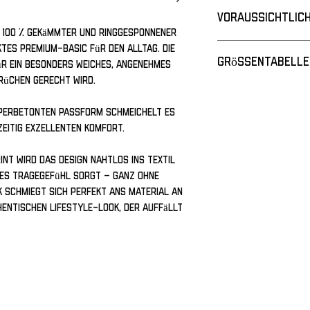
Voraussichtlich
 100 % gekämmter und ringgesponnener 
Lieferzeit: ca. 6–14
es Premium-Basic für den Alltag. Die 
Grössentabelle
Bitte beachte, dass 
 ein besonders weiches, angenehmes 
Schätzung handelt. 
rüchen gerecht wird.
je nach Bestellauf
Versanddienstleiste
rperbetonten Passform schmeichelt es 
Grösse
zeitig exzellenten Komfort. 
XS
nt wird das Design nahtlos ins Textil 
S
ges Tragegefühl sorgt – ganz ohne 
 schmiegt sich perfekt ans Material an 
M
hentischen Lifestyle-Look, der auffällt 
L
XL
2XL