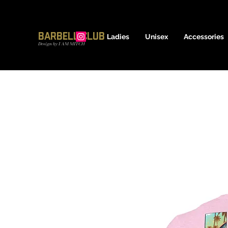
17600837639
Barbell Club
Ladies
Unisex
Accessories
Design by I AM MITCH