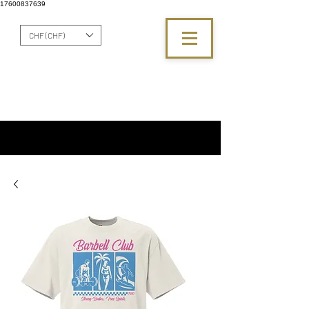
17600837639
CHF (CHF)