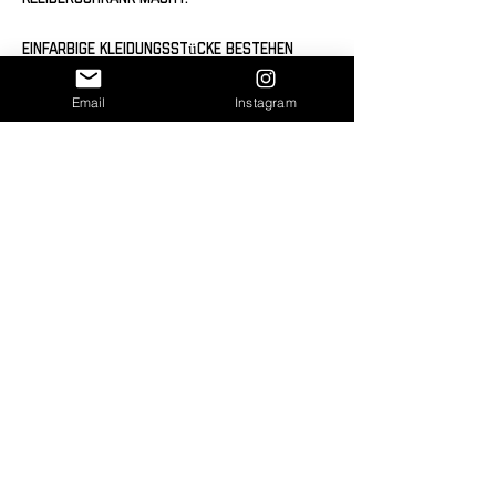
Einfarbige Kleidungsstücke bestehen 
aus 50% Polyester, 25% gekämmter, 
ringgesponnener Baumwolle und 25% 
Email
Instagram
Kunstseide.
Der Fasergehalt kann je nach Farbe 
variieren.
Dank DTG (Direct-to-Garment) Print 
wird das Design nahtlos in das 
Material gedruckt und sorgt für ein 
außergewöhnliches Tragegefühl ohne 
störende Druckkanten. Der Druck 
schmiegt sich perfekt an das Textil an 
und verleiht dem Shirt einen 
authentischen Lifestyle-Look, der 
auffällt und gleichzeitig angenehm zu 
tragen ist.