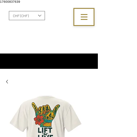
17600837639
CHF (CHF)