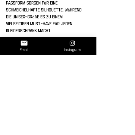
Passform sorgen für eine 
schmeichelhafte Silhouette, während 
die Unisex-Größe es zu einem 
vielseitigen Must-Have für jeden 
Kleiderschrank macht.
Einfarbige Kleidungsstücke bestehen 
Email
Instagram
aus 50% Polyester, 25% gekämmter, 
ringgesponnener Baumwolle und 25% 
Kunstseide.
Der Fasergehalt kann je nach Farbe 
variieren.
Dank DTG (Direct-to-Garment) Print 
wird das Design nahtlos in das 
Material gedruckt und sorgt für ein 
außergewöhnliches Tragegefühl ohne 
störende Druckkanten. Der Druck 
schmiegt sich perfekt an das Textil an 
und verleiht dem Shirt einen 