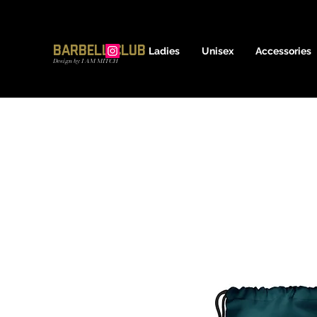
17600837639
Barbell Club
Ladies
Unisex
Accessories
Design by I AM MITCH