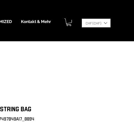
MIZED
Kontakt & Mehr
CHF (CHF)
string bag
C7497B49A17_8894