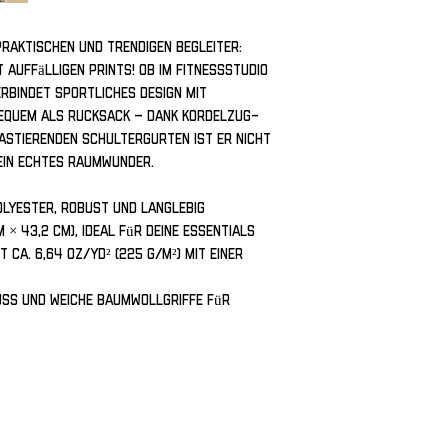
Drawstri
38
ng Bag
praktischen und trendigen Begleiter: 
 auffälligen Prints! Ob im Fitnessstudio 
A Breite
rbindet sportliches Design mit 
B Höhe
bequem als Rucksack – dank Kordelzug-
C Länge des Griffs
stierenden Schultergurten ist er nicht 
 ein echtes Raumwunder.
olyester, robust und langlebig
cm × 43,2 cm), ideal für deine Essentials
 ca. 6,64 oz/yd² (225 g/m²) mit einer 
ss und weiche Baumwollgriffe für 