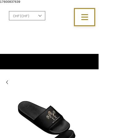
17600837639
CHF (CHF)