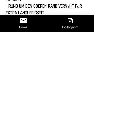
• Rund um den oberen Rand vernäht für 
extra Langlebigkeit
• Nur punktuell reinigen
• Bedruckt, geschnitten, genäht, 
Email
Instagram
geklebt = handgefertigt
Haftungsausschluss: Beim Öffnen der 
Box werden die Schuhe einen 
kleberartigen Geruch haben. Dieser 
verfliegt jedoch nach ein paar Tagen.