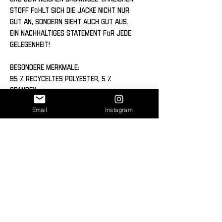
Stoff fühlt sich die Jacke nicht nur 
gut an, sondern sieht auch gut aus. 
Ein nachhaltiges Statement für jede 
Gelegenheit!
Besondere Merkmale:
95 % recyceltes Polyester, 5 % 
Spandex
Stoffgewicht: 308 g/m² – warm und 
Email
Instagram
langlebig
GRS-zertifiziert (Global Recycled 
Standard)
Gebürstete Fleece-Innenseite für 
extra Komfort
Premium-Reißverschlüsse für 
langlebige Funktionalität
Hinweis:
In doppelten Stofflagen, wie bei den 