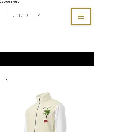
17600837639
CHF (CHF)