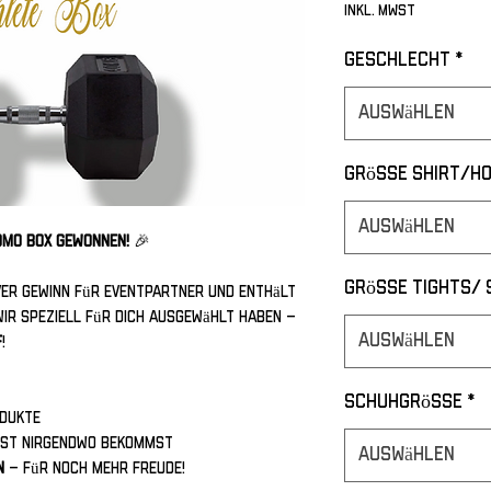
inkl. MwSt
Geschlecht
*
Auswählen
Grösse Shirt/Ho
Auswählen
OMO BOX gewonnen!
🎉
Grösse Tights/
iver Gewinn für Eventpartner und enthält
ir speziell für dich ausgewählt haben –
Auswählen
F
!
Schuhgrösse
*
dukte
onst nirgendwo bekommst
Auswählen
n
– für noch mehr Freude!