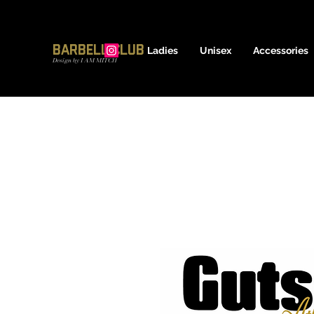
17600837639
Barbell Club
Ladies
Unisex
Accessories
Design by I AM MITCH