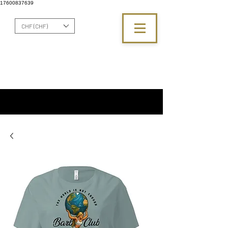
17600837639
CHF (CHF)