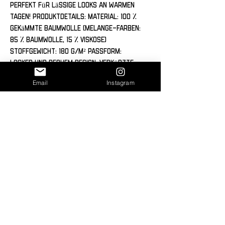
Perfekt für lässige Looks an warmen 
Tagen! Produktdetails: Material: 100 % 
gekämmte Baumwolle (Melange-Farben: 
85 % Baumwolle, 15 % Viskose) 
Stoffgewicht: 180 g/m² Passform: 
Locker und bequem Design: Verkürzte 
Länge, gerippter Rundhalsausschnitt, 
Email
Instagram
überschnittene Schultern 
Verarbeitung: Seitennähte, verstärkte 
Schulterpartie, doppelt genähte 
Säume Vorteile: Vorgewaschen für 
Formbeständigkeit 
Dank DTG (Direct-to-Garment) Print 
wird das Design nahtlos in das 
Material gedruckt und sorgt für ein 
außergewöhnliches Tragegefühl ohne 
störende Druckkanten. Der Druck 
schmiegt sich perfekt an das Textil an 
und verleiht dem Shirt einen 