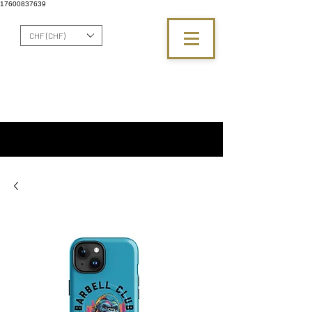
17600837639
CHF (CHF)