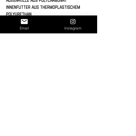
Außenhülle aus Polycarbonat
Innenfutter aus thermoplastischem 
Polyurethan
Zweischichtiger Schutz für maximale 
Email
Instagram
Sicherheit
Präzise Öffnungen für Anschlüsse
Kompatibel mit MagSafe® und 
induktivem Laden
Wählbar in matter oder glänzender 
Oberfläche
Hinweise:
Designs auf der Hülle können sich bei 
Kontakt mit alkoholhaltigen 
Flüssigkeiten ablösen. Direkte 
Sonneneinstrahlung vermeiden, um 
Vergilbungen zu verhindern.
Voraussichtliche Lieferzeit