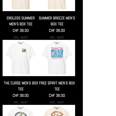
Endless Summer
Summer Breeze Men’s
Men’s box tee
box tee
Preis
Preis
CHF 36.00
CHF 36.00
inkl. MwSt
inkl. MwSt
The curse Men’s box
Free spirit Men’s box
tee
tee
Preis
Preis
CHF 36.00
CHF 36.00
inkl. MwSt
inkl. MwSt