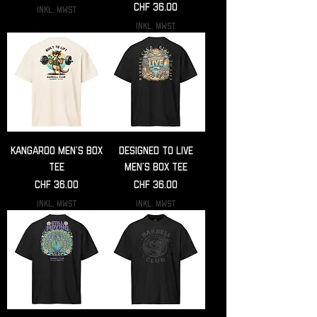
Preis
CHF 36.00
inkl. MwSt
inkl. MwSt
Kangaroo Men’s box
Designed to live
tee
Men’s box tee
Preis
Preis
CHF 36.00
CHF 36.00
inkl. MwSt
inkl. MwSt