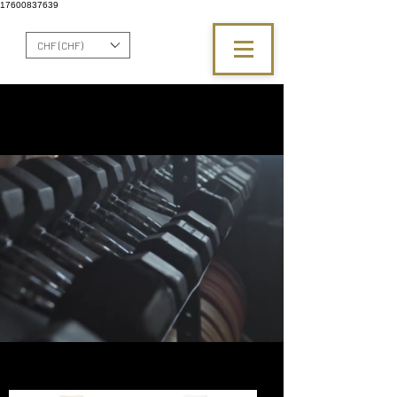
17600837639
CHF (CHF)