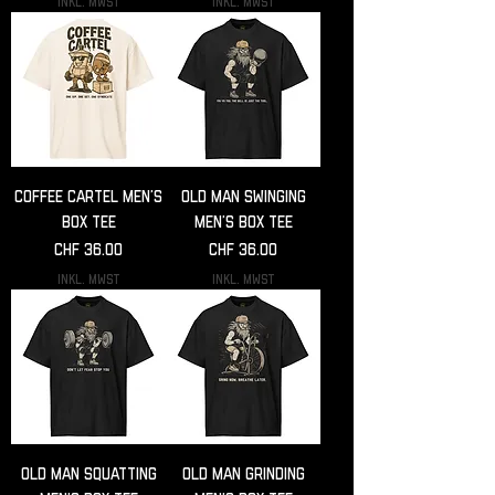
inkl. MwSt
inkl. MwSt
Coffee Cartel Men’s
Old man swinging
box tee
Men’s box tee
Preis
Preis
CHF 36.00
CHF 36.00
inkl. MwSt
inkl. MwSt
Old man squatting
Old man grinding