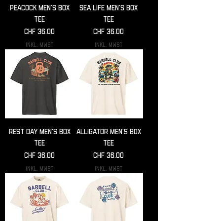
Peacock Men’s box
Sea life Men’s box
tee
tee
Preis
Preis
CHF 36.00
CHF 36.00
inkl. MwSt
inkl. MwSt
Rest day Men’s box
Alligator Men’s box
tee
tee
Preis
Preis
CHF 36.00
CHF 36.00
inkl. MwSt
inkl. MwSt