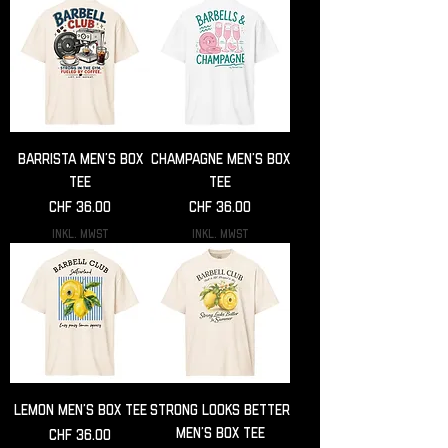
Barrista Men’s box
Champagne Men’s box
tee
tee
Preis
Preis
CHF 36.00
CHF 36.00
inkl. MwSt
inkl. MwSt
Lemon Men’s box tee
Strong looks better
Men’s box tee
Preis
CHF 36.00