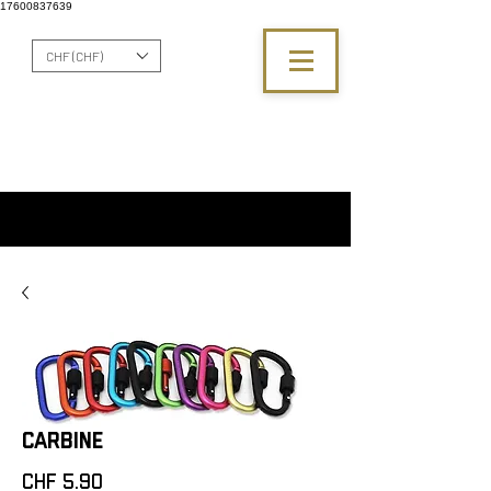
17600837639
CHF (CHF)
Carbine
Preis
CHF 5.90