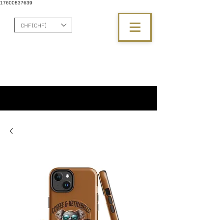
17600837639
CHF (CHF)