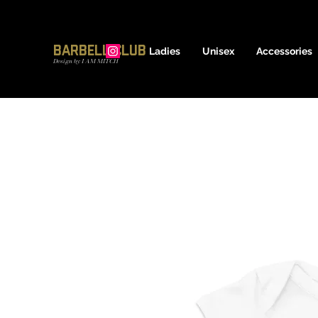
17600837639
Barbell Club
Ladies
Unisex
Accessories
Design by I AM MITCH