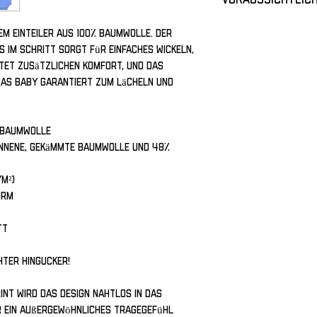
Lieferzeit: ca. 6–9 
sem Einteiler aus 100% Baumwolle. Der 
Bitte beachte, dass 
im Schritt sorgt für einfaches Wickeln, 
Schätzung handelt. 
et zusätzlichen Komfort, und das 
je nach Bestellaufk
as Baby garantiert zum Lächeln und 
e Baumwolle
nnene, gekämmte Baumwolle und 48% 
/m²)
orm
tt
hter Hingucker!
nt wird das Design nahtlos in das 
 ein außergewöhnliches Tragegefühl 