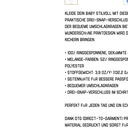
Kleide dein Baby stilvoll mit die
praktische Drei-Snap-Verschluss 
der bequeme Umschlagkragen biet
wunderschöne Printdesign wird d
Kichern bringen.
• 100% ringgesponnene, gekämmt
• Melange-Farben: 52% ringgespo
Polyester
• Stoffgewicht: 3,9 oz/y² (132,2 g
• Seitennähte für bessere Passf
• Bequemer Umschlagkragen
• Drei-Snap-Verschluss im Schri
Perfekt für jeden Tag und ein ec
Dank DTG (Direct-to-Garment) Pri
Material gedruckt und sorgt für