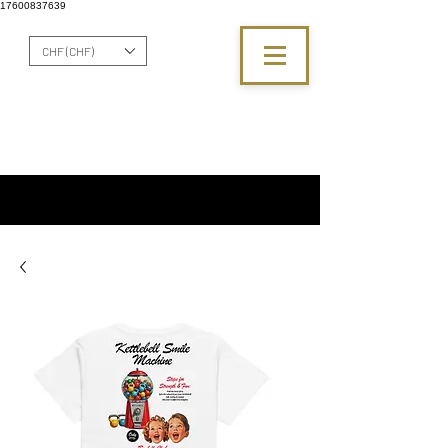
17600837639
CHF (CHF)