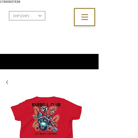
17600837639
CHF (CHF)