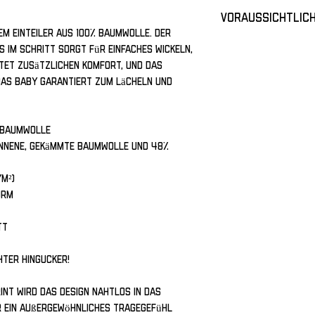
Voraussichtlich
sem Einteiler aus 100% Baumwolle. Der 
Lieferzeit: ca. 6 - 
im Schritt sorgt für einfaches Wickeln, 
Bitte beachte, dass 
et zusätzlichen Komfort, und das 
Schätzung handelt. 
as Baby garantiert zum Lächeln und 
je nach Bestellauf
Versanddienstleiste
e Baumwolle
nnene, gekämmte Baumwolle und 48% 
/m²)
orm
tt
hter Hingucker!
nt wird das Design nahtlos in das 
 ein außergewöhnliches Tragegefühl 