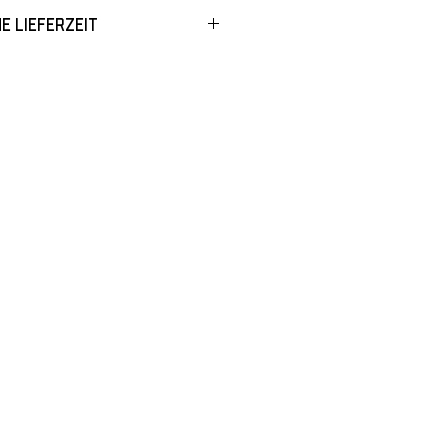
e Lieferzeit
14 Werktage
es sich um eine unverbindliche
Die tatsächliche Lieferzeit kann
kommen und
r variieren.