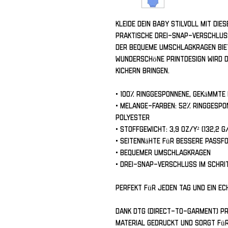
Kleide dein Baby stilvoll mit die
praktische Drei-Snap-Verschluss 
der bequeme Umschlagkragen biet
wunderschöne Printdesign wird d
Kichern bringen.
• 100% ringgesponnene, gekämmt
• Melange-Farben: 52% ringgespo
Polyester
• Stoffgewicht: 3,9 oz/y² (132,2 g
• Seitennähte für bessere Passf
• Bequemer Umschlagkragen
• Drei-Snap-Verschluss im Schri
Perfekt für jeden Tag und ein ec
Dank DTG (Direct-to-Garment) Pri
Material gedruckt und sorgt für