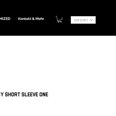
MIZED
Kontakt & Mehr
CHF (CHF)
by short sleeve one