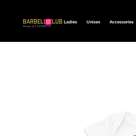
17600837639
Barbell Club
Ladies
Unisex
Accessories
Design by I AM MITCH