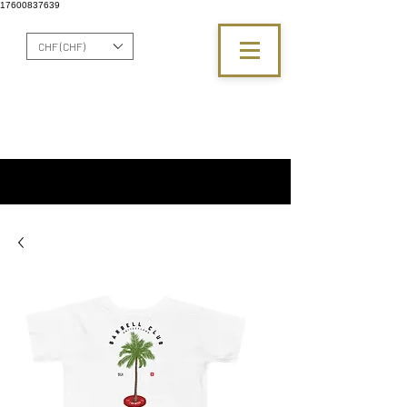
17600837639
CHF (CHF)