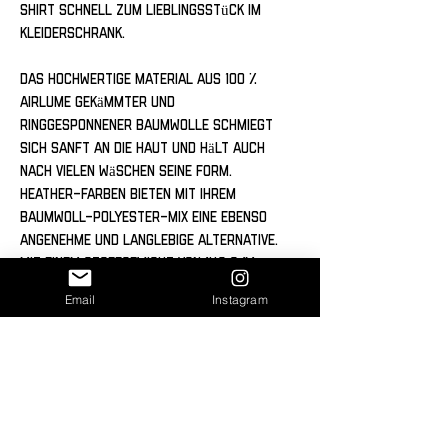
Shirt schnell zum Lieblingsstück im 
Kleiderschrank.
Das hochwertige Material aus 100 % 
Airlume gekämmter und 
ringgesponnener Baumwolle schmiegt 
sich sanft an die Haut und hält auch 
nach vielen Wäschen seine Form. 
Heather-Farben bieten mit ihrem 
Baumwoll-Polyester-Mix eine ebenso 
angenehme und langlebige Alternative. 
Mit einem Stoffgewicht von 142 g/m² 
ist das Shirt leicht und atmungsaktiv 
Email
Instagram
– ideal für jeden Anlass, ob zu Hause, 
auf dem Spielplatz oder unterwegs.
Und das Beste? Dieses Shirt ist nicht 
nur für Babys gedacht! Für größere 
Kinder stehen passende Modelle für 