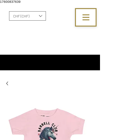
17600837639
CHF (CHF)